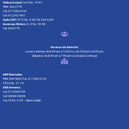
Sede principal
Cra 9 No. 19-67
PBX: 334 2779
Cel: 317 436 9743
Cel: 3122427451
Sede CEFI
Cll 15 No. 6-38 Tel: 333 9239
American Motors
Cr. 4 No. 20-56
Tel: 3342779
Horarios de Atención
Lunes a Viernes: de 8:00 am a 12:00 m y de 2:00 pm a 8:00 pm
Sábados: de 8:00 am a 7:00 pm (Jornada Continua)
ABS Manizales
PBX: 884 5802 Cel. 317 300 0123
Cll 22 No. 21-14
ABS Armenia
Cel: 3174369756
Cel: 3006618669
Cra 18 No. 6-24 – Barrio Galán