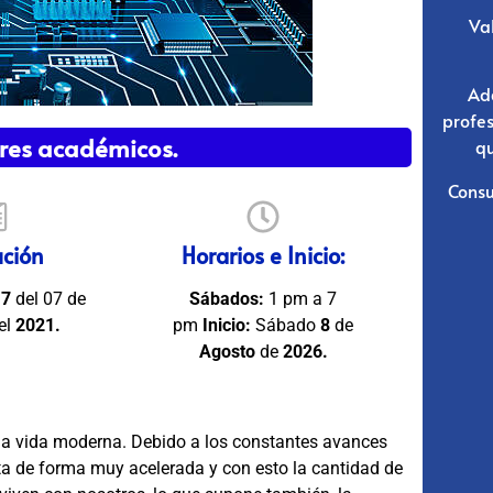
Val
Ad
profe
tres académicos.
qu
Consu
ución
Horarios e Inicio:
17
del 07 de
Sábados:
1 pm a 7
el
2021.
pm
Inicio:
Sábado
8
de
Agosto
de
2026.
 la vida moderna. Debido a los constantes avances
ta de forma muy acelerada y con esto la cantidad de