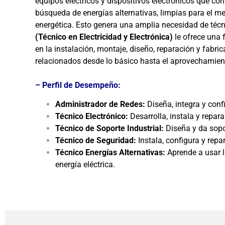
equipos eléctricos y dispositivos electrónicos que co
búsqueda de energías alternativas, limpias para el 
energética. Esto genera una amplia necesidad de técn
(Técnico en Electricidad y Electrónica)
le ofrece una 
en la instalación, montaje, diseño, reparación y fabric
relacionados desde lo básico hasta el aprovechamiento
– Perfil de Desempeño:
Administrador de Redes:
Diseña, integra y con
Técnico Electrónico:
Desarrolla, instala y repara
Técnico de Soporte Industrial:
Diseña y da sopo
Técnico de Seguridad:
Instala, configura y rep
Técnico Energías Alternativas:
Aprende a usar l
energía eléctrica.
{module Electricidad Pensum I}
{module Electricid
{module Electricidad Pensum I