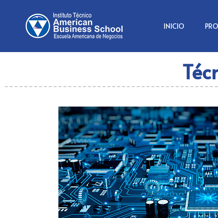
INICIO
PR
Técn