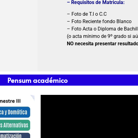
– Requisitos de Matricula:
– Foto de T.I o C.C
– Foto Reciente fondo Blanco
– Foto Acta o Diploma de Bachil
(o acta mínimo de 9º grado si aú
NO necesita presentar resultad
Pensum académico