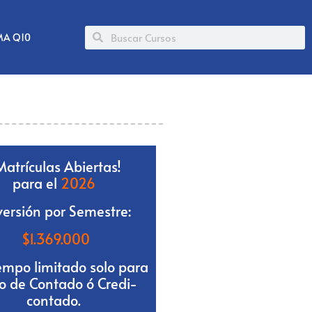
MA Q10
Matrículas Abiertas!
para el
2026
versión por Semestre:
$
1.369.000
iempo limitado solo para
o de Contado ó Credi-
contado.