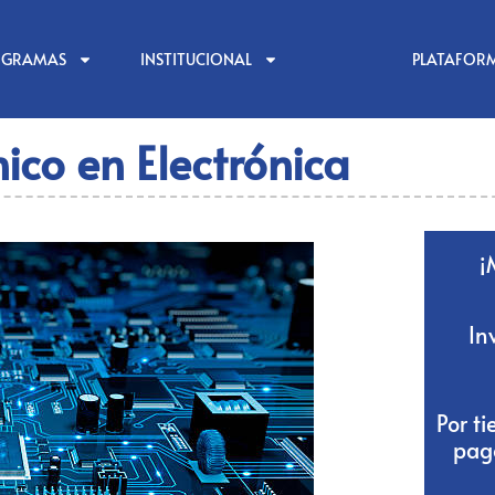
OGRAMAS
INSTITUCIONAL
PLATAFOR
ico en Electrónica
¡
In
Por t
pag