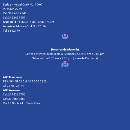
Sede principal
Cra 9 No. 19-67
PBX: 334 2779
Cel: 317 436 9743
Cel: 3122427451
Sede CEFI
Cll 15 No. 6-38 Tel: 333 9239
American Motors
Cr. 4 No. 20-56
Tel: 3342779
Horarios de Atención
Lunes a Viernes: de 8:00 am a 12:00 m y de 2:00 pm a 8:00 pm
Sábados: de 8:00 am a 7:00 pm (Jornada Continua)
ABS Manizales
PBX: 884 5802 Cel. 317 300 0123
Cll 22 No. 21-14
ABS Armenia
Cel: 3174369756
Cel: 3006618669
Cra 18 No. 6-24 – Barrio Galán