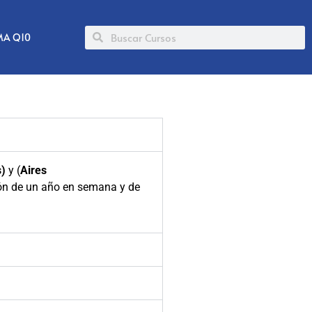
MA Q10
)
y (
Aires
ón de un año en semana y de