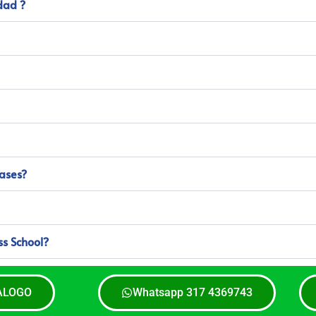
dad ?
lases?
ss School?
ALOGO
Whatsapp 317 4369743