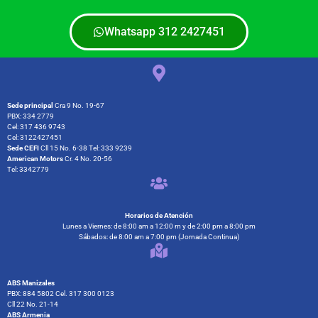
Whatsapp 312 2427451
Sede principal
Cra 9 No. 19-67
PBX: 334 2779
Cel: 317 436 9743
Cel: 3122427451
Sede CEFI
Cll 15 No. 6-38 Tel: 333 9239
American Motors
Cr. 4 No. 20-56
Tel: 3342779
Horarios de Atención
Lunes a Viernes: de 8:00 am a 12:00 m y de 2:00 pm a 8:00 pm
Sábados: de 8:00 am a 7:00 pm (Jornada Continua)
ABS Manizales
PBX: 884 5802 Cel. 317 300 0123
Cll 22 No. 21-14
ABS Armenia