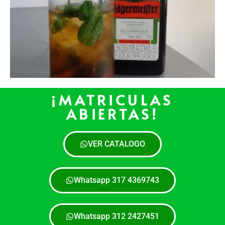
¡MATRICULAS
ABIERTAS!
VER CATALOGO
Whatsapp 317 4369743
Whatsapp 312 2427451