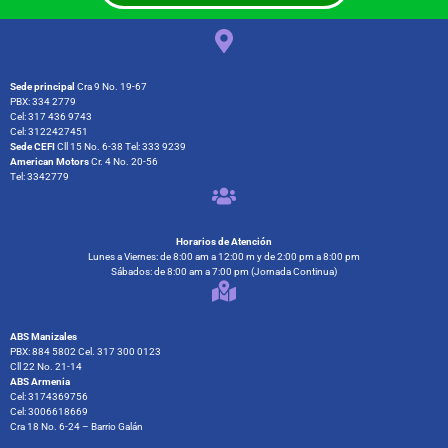
Sede principal
Cra 9 No. 19-67
PBX: 334 2779
Cel: 317 436 9743
Cel: 3122427451
Sede CEFI
Cll 15 No. 6-38 Tel: 333 9239
American Motors
Cr. 4 No. 20-56
Tel: 3342779
Horarios de Atención
Lunes a Viernes: de 8:00 am a 12:00 m y de 2:00 pm a 8:00 pm
Sábados: de 8:00 am a 7:00 pm (Jornada Continua)
ABS Manizales
PBX: 884 5802 Cel. 317 300 0123
Cll 22 No. 21-14
ABS Armenia
Cel: 3174369756
Cel: 3006618669
Cra 18 No. 6-24 – Barrio Galán